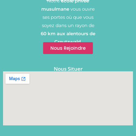
Notre
école privée
musulmane
vous ouvre
ses portes où que vous
soyez dans un rayon de
60 km aux alentours de
Creutzwald.
Nous Rejoindre
Nous Situer