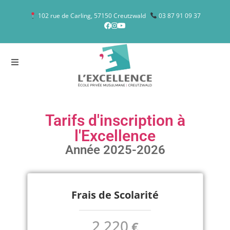
102 rue de Carling, 57150 Creutzwald
03 87 91 09 37
Tarifs d'inscription à
l'Excellence
Année 2025-2026
Frais de Scolarité
2 220
€