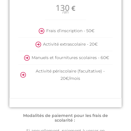
130
€
/an
Frais d’inscription - 50€
Activité extrascolaire - 20€
Manuels et fournitures scolaires - 60€
Activité périscolaire (facultative) -
20€/mois
Modalités de paiement pour les frais de
scolarité :
Si annuellement, paiement à verser en