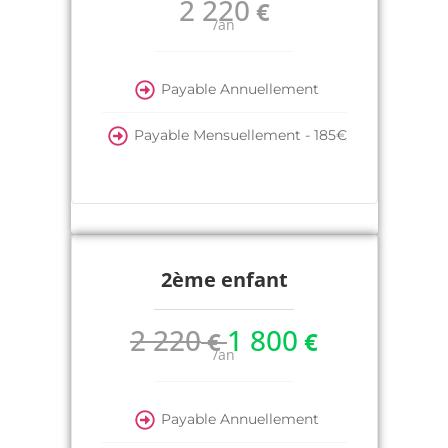
2 220
€
/an
Payable Annuellement
Payable Mensuellement - 185€
2ème enfant
2 220
1 800
€
€
/an
Payable Annuellement